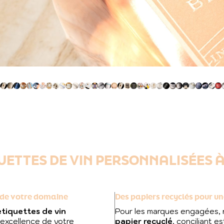
UETTES DE VIN PERSONNALISÉES 
e de votre domaine
Des papiers recyclés pour 
étiquettes de vin
Pour les marques engagées,
’excellence de votre
papier recyclé
, conciliant 