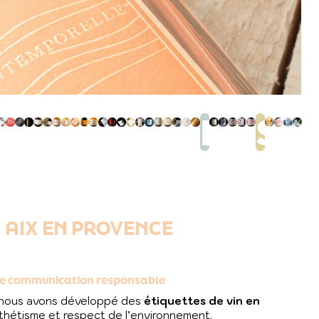
LESSI
SP
À AIX EN PROVENCE
une communication responsable
 nous avons développé des
étiquettes de vin en
esthétisme et respect de l’environnement.