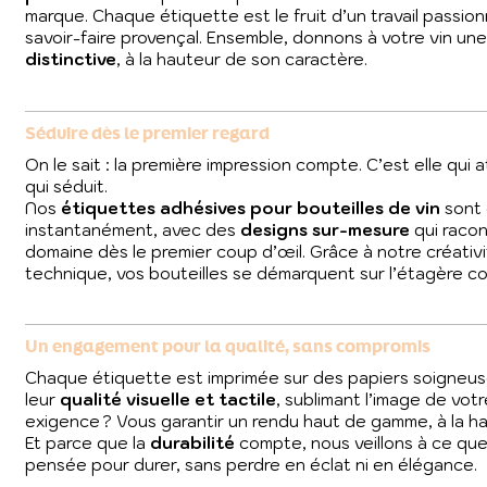
marque. Chaque étiquette est le fruit d’un travail passio
savoir-faire provençal. Ensemble, donnons à votre vin un
distinctive
, à la hauteur de son caractère.
Séduire dès le premier regard
On le sait : la première impression compte. C’est elle qui at
qui séduit.
Nos
étiquettes adhésives pour bouteilles de vin
sont 
instantanément, avec des
designs sur-mesure
qui racon
domaine dès le premier coup d’œil. Grâce à notre créativi
technique, vos bouteilles se démarquent sur l’étagère co
Un engagement pour la qualité, sans compromis
Chaque étiquette est imprimée sur des papiers soigneu
leur
qualité visuelle et tactile
, sublimant l’image de vot
exigence ? Vous garantir un rendu haut de gamme, à la ha
Et parce que la
durabilité
compte, nous veillons à ce que
pensée pour durer, sans perdre en éclat ni en élégance.