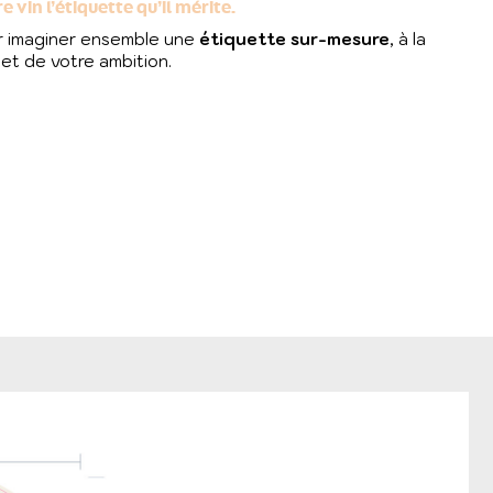
 vin l’étiquette qu’il mérite.
r imaginer ensemble une
étiquette sur-mesure
, à la
 et de votre ambition.