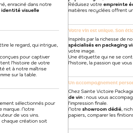
nné, enraciné dans notre
Réduisez votre
empreinte é
e
identité visuelle
matières recyclées offrent un
Votre vin est unique. Son étiq
Inspirés par la richesse de no
tire le regard, qui intrigue,
spécialisés en packaging vi
votre image.
conçues pour captiver
Une étiquette qui ne se cont
tent l’histoire de votre
l’histoire, la passion que vo
té et à notre maîtrise
mme sur la table.
Un accompagnement personna
Chez Sainte Victoire Packagi
de vin
: nous vous accompagn
sement sélectionnés pour
l’impression finale.
re marque. Notre
Notre
showroom dédié
, nic
uteur de vos vins.
papiers, comparer les finition
 chaque création soit