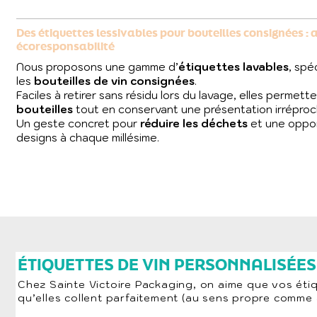
Des étiquettes lessivables pour bouteilles consignées : a
écoresponsabilité
Nous proposons une gamme d’
étiquettes lavables
, spé
les
bouteilles de vin consignées
.
Faciles à retirer sans résidu lors du lavage, elles permet
bouteilles
tout en conservant une présentation irréproc
Un geste concret pour
réduire les déchets
et une oppor
designs à chaque millésime.
ÉTIQUETTES DE VIN PERSONNALISÉES
Chez Sainte Victoire Packaging, on aime que vos étiq
qu’elles collent parfaitement (au sens propre comme au