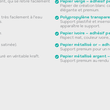
t, qui se retire facilement
Papier vergé – adhésif 
Papier de création blanc 
élégante et premium.
très facilement à l’eau
Polypropylène transpare
s.
Support plastifié et insensib
apparaître le support.
e.
Papier ivoire – adhésif 
Aspect mat, couleur ivoire,
satinée).
Papier métallisé or – ad
Support premium pour un r
ré en véritable kraft.
Papier métallisé argent 
Support premium au rendu 