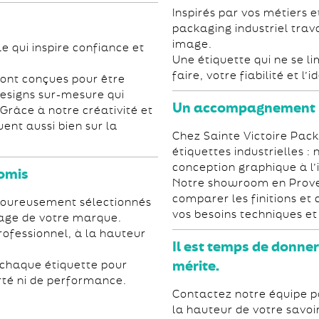
Inspirés par vos métiers e
packaging industriel trav
image.
le qui inspire confiance et
Une étiquette qui ne se li
faire, votre fiabilité et l’
sont conçues pour être
esigns sur-mesure qui
Un accompagnement pe
Grâce à notre créativité et
uent aussi bien sur la
Chez Sainte Victoire Pack
étiquettes industrielles
conception graphique à l’
omis
Notre showroom en Prove
comparer les finitions et 
igoureusement sélectionnés
vos besoins techniques e
’image de votre marque.
rofessionnel, à la hauteur
Il est temps de donner 
mérite.
 chaque étiquette pour
arté ni de performance.
Contactez notre équipe 
la hauteur de votre savoi