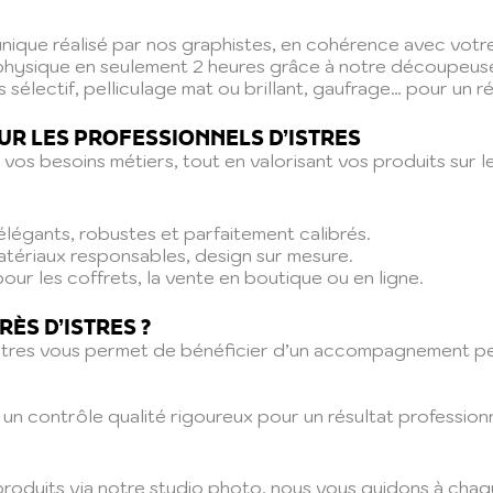
unique réalisé par nos graphistes, en cohérence avec votr
hysique en seulement 2 heures grâce à notre découpeuse
s sélectif, pelliculage mat ou brillant, gaufrage… pour un ré
UR LES PROFESSIONNELS D’ISTRES
vos besoins métiers, tout en valorisant vos produits sur l
élégants, robustes et parfaitement calibrés.
atériaux responsables, design sur mesure.
pour les coffrets, la vente en boutique ou en ligne.
ÈS D’ISTRES ?
stres vous permet de bénéficier d’un accompagnement per
 contrôle qualité rigoureux pour un résultat professionn
produits via notre studio photo, nous vous guidons à cha