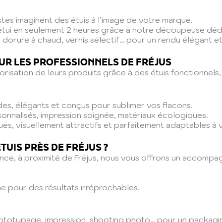
stes imaginent des étuis à l’image de votre marque.
tui en seulement 2 heures grâce à notre découpeuse déd
, dorure à chaud, vernis sélectif… pour un rendu élégant e
UR LES PROFESSIONNELS DE FRÉJUS
risation de leurs produits grâce à des étuis fonctionnels,
ides, élégants et conçus pour sublimer vos flacons.
sonnalisés, impression soignée, matériaux écologiques.
ues, visuellement attractifs et parfaitement adaptables à 
TUIS PRÈS DE FRÉJUS ?
ance, à proximité de Fréjus, nous vous offrons un accompa
ne pour des résultats irréprochables.
prototypage, impression, shooting photo… pour un packagi